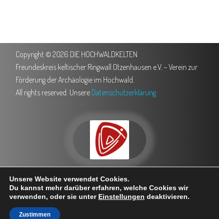
Copyright © 2026 DIE HOCHWALDKELTEN
Freundeskreis keltischer Ringwall Otzenhausen e.V. – Verein zur
Förderung der Archäologie im Hochwald.
All rights reserved. Unsere
Datenschutzerklärung
0151 503 762 35
info@hochwaldkelten.de
Unsere Website verwendet Cookies.
Trierer Straße 5, 66620 Nonnweiler
Besuche uns bei Facebook
Du kannst mehr darüber erfahren, welche Cookies wir
verwenden, oder sie unter
Einstellungen
deaktivieren.
Zustimmen