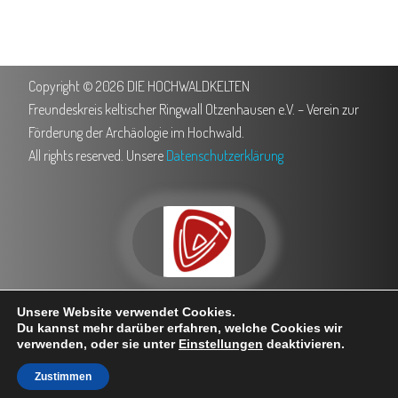
Copyright © 2026 DIE HOCHWALDKELTEN
Freundeskreis keltischer Ringwall Otzenhausen e.V. – Verein zur
Förderung der Archäologie im Hochwald.
All rights reserved. Unsere
Datenschutzerklärung
0151 503 762 35
info@hochwaldkelten.de
Unsere Website verwendet Cookies.
Trierer Straße 5, 66620 Nonnweiler
Besuche uns bei Facebook
Du kannst mehr darüber erfahren, welche Cookies wir
verwenden, oder sie unter
Einstellungen
deaktivieren.
Zustimmen