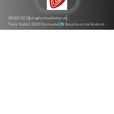
0151 503 762 35
info@hochwaldkelten.de
Trierer Straße 5, 66620 Nonnweiler
Besuche uns bei Facebook