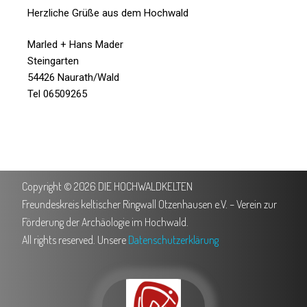
Herzliche Grüße aus dem Hochwald
Marled + Hans Mader
Steingarten
54426 Naurath/Wald
Tel 06509265
Copyright © 2026 DIE HOCHWALDKELTEN
Freundeskreis keltischer Ringwall Otzenhausen e.V. – Verein zur
Förderung der Archäologie im Hochwald.
All rights reserved. Unsere
Datenschutzerklärung