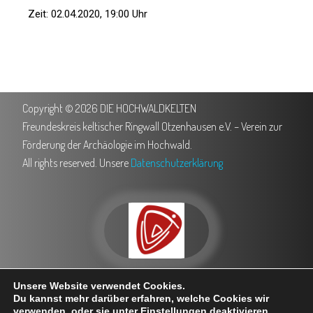
Zeit: 02.04.2020, 19:00 Uhr
Copyright © 2026 DIE HOCHWALDKELTEN
Freundeskreis keltischer Ringwall Otzenhausen e.V. – Verein zur
Förderung der Archäologie im Hochwald.
All rights reserved. Unsere
Datenschutzerklärung
0151 503 762 35
info@hochwaldkelten.de
Unsere Website verwendet Cookies.
Trierer Straße 5, 66620 Nonnweiler
Besuche uns bei Facebook
Du kannst mehr darüber erfahren, welche Cookies wir
verwenden, oder sie unter
Einstellungen
deaktivieren.