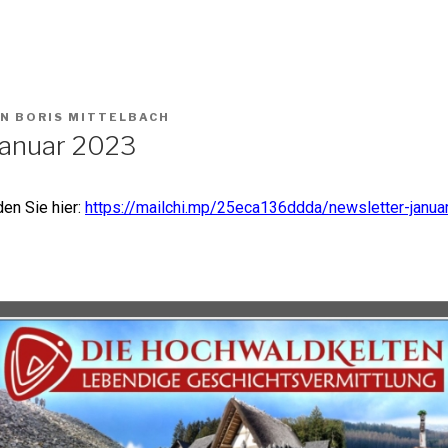
Aktuelles
Termine
Keltenland
Medien
ON
BORIS MITTELBACH
Januar 2023
en Sie hier:
https://mailchi.mp/25eca136ddda/newsletter-janua