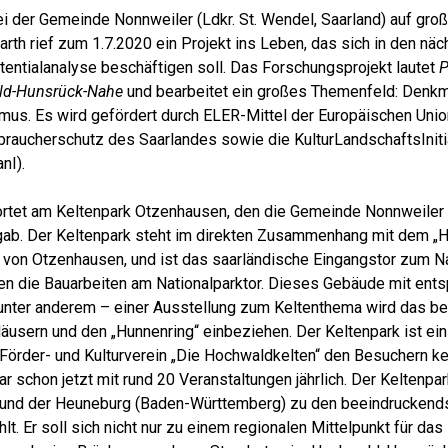
i der Gemeinde Nonnweiler (Ldkr. St. Wendel, Saarland) auf gro
arth rief zum 1.7.2020 ein Projekt ins Leben, das sich in den nä
tentialanalyse beschäftigen soll. Das Forschungsprojekt lautet
P
ld-Hunsrück-Nahe
und bearbeitet ein großes Themenfeld: Denk
mus. Es wird gefördert durch ELER-Mittel der Europäischen Unio
braucherschutz des Saarlandes sowie die KulturLandschaftsIniti
nI).
rortet am Keltenpark Otzenhausen, den die Gemeinde Nonnweiler
rgab. Der Keltenpark steht im direkten Zusammenhang mit dem „
l von Otzenhausen, und ist das saarländische Eingangstor zum Na
ten die Bauarbeiten am Nationalparktor. Dieses Gebäude mit ent
– unter anderem – einer Ausstellung zum Keltenthema wird das b
äusern und den „Hunnenring“ einbeziehen. Der Keltenpark ist ei
r Förder- und Kulturverein „Die Hochwaldkelten“ den Besuchern k
ar schon jetzt mit rund 20 Veranstaltungen jährlich. Der Keltenpa
 und der Heuneburg (Baden-Württemberg) zu den beeindruckends
t. Er soll sich nicht nur zu einem regionalen Mittelpunkt für da