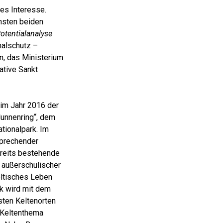
ßes Interesse.
chsten beiden
otentialanalyse
malschutz –
n, das Ministerium
ative Sankt
 im Jahr 2016 der
Hunnenring“, dem
tionalpark. Im
sprechender
ereits bestehende
n außerschulischer
eltisches Leben
rk wird mit dem
ten Keltenorten
s Keltenthema