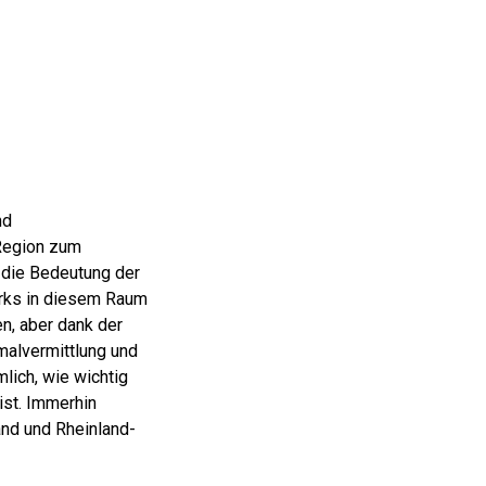
Projekte
Der Verein
nd
Region zum
 die Bedeutung der
arks in diesem Raum
en, aber dank der
malvermittlung und
lich, wie wichtig
ist. Immerhin
and und Rheinland-