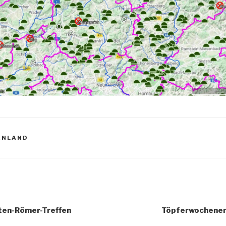
ENLAND
elten-Römer-Treffen
Töpferwochenen