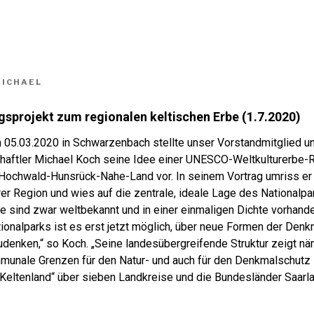
Aktuelles
Termine
Keltenland
Medien
ICHAEL
sprojekt zum regionalen keltischen Erbe (1.7.2020)
 05.03.2020 in Schwarzenbach stellte unser Vorstandmitglied u
haftler Michael Koch seine Idee einer UNESCO-Weltkulturerbe-
 Hochwald-Hunsrück-Nahe-Land vor. In seinem Vortrag umriss er
rer Region und wies auf die zentrale, ideale Lage des Nationalp
de sind zwar weltbekannt und in einer einmaligen Dichte vorhand
ionalparks ist es erst jetzt möglich, über neue Formen der Denk
denken,“ so Koch. „Seine landesübergreifende Struktur zeigt näm
mmunale Grenzen für den Natur- und auch für den Denkmalschutz 
 „Keltenland“ über sieben Landkreise und die Bundesländer Saarl