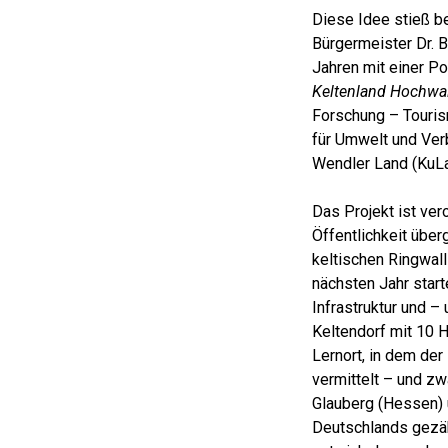
Diese Idee stieß be
Bürgermeister Dr. B
Jahren mit einer Po
Keltenland Hochwa
Forschung – Touris
für Umwelt und Ver
Wendler Land (KuLa
Das Projekt ist ve
Öffentlichkeit übe
keltischen Ringwal
nächsten Jahr star
Infrastruktur und 
Keltendorf mit 10 H
Lernort, in dem de
vermittelt – und zw
Glauberg (Hessen)
Deutschlands gezähl