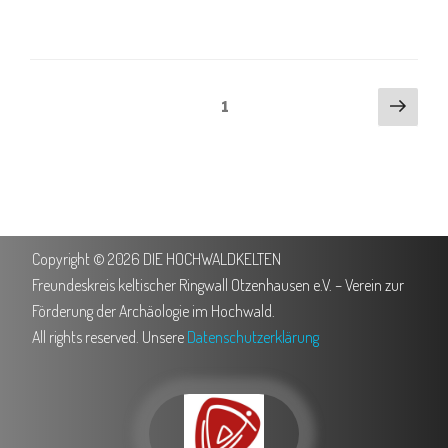
1
Copyright © 2026 DIE HOCHWALDKELTEN
Freundeskreis keltischer Ringwall Otzenhausen e.V. – Verein zur
Förderung der Archäologie im Hochwald.
All rights reserved. Unsere
Datenschutzerklärung