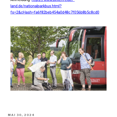
land.de/nationalparkbus.html?
fs=2&cHash=fa6f82beb454a0d48c7f056b8b5c8cd0
MAI 30, 2024