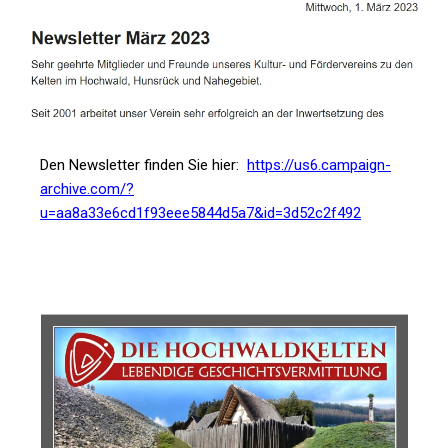
Den Newsletter finden Sie hier:
https://us6.campaign-
archive.com/?
u=aa8a33e6cd1f93eee5844d5a7&id=3d52c2f492