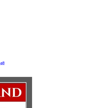
Projekte
Der Verein
6a8