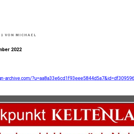
Aktuelles
Termine
Keltenland
Medien
21
VON
MICHAEL
mber 2022
aign-archive.com/?u=aa8a33e6cd1f93eee5844d5a7&id=df30959