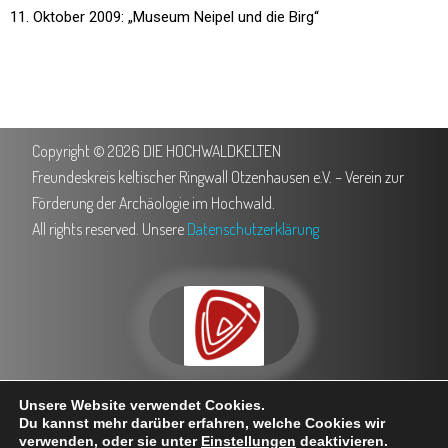
11. Oktober 2009: „Museum Neipel und die Birg“
Copyright © 2026 DIE HOCHWALDKELTEN
Freundeskreis keltischer Ringwall Otzenhausen e.V. – Verein zur
Förderung der Archäologie im Hochwald.
All rights reserved. Unsere
Datenschutzerklärung
0151 503 762 35
info@hochwaldkelten.de
Unsere Website verwendet Cookies.
Trierer Straße 5, 66620 Nonnweiler
Besuche uns bei Facebook
Du kannst mehr darüber erfahren, welche Cookies wir
verwenden, oder sie unter
Einstellungen
deaktivieren.