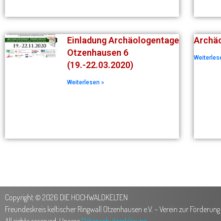
Einladung Archäologentage
Archäo
Otzenhausen 6
Weiterles
(19.-22.03.2020)
Weiterlesen »
Copyright © 2026 DIE HOCHWALDKELTEN
Freundeskreis keltischer Ringwall Otzenhausen e.V. – Verein zur Förderun
All rights reserved. Unsere
Datenschutzerklärung