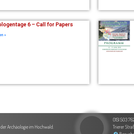
logentage 6 – Call for Papers
en »
0151 503 76
g der Archäologie im Hochwald.
Trierer Str
Besuche