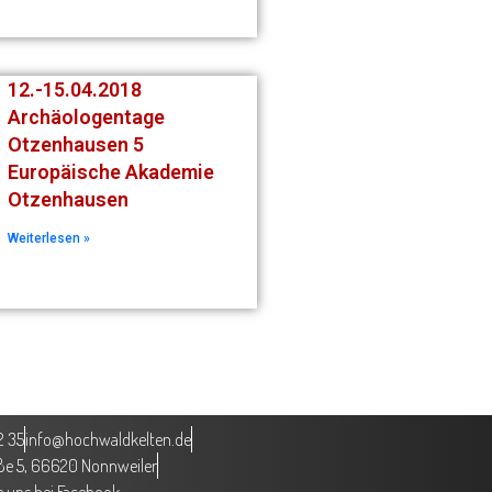
12.-15.04.2018
Archäologentage
Otzenhausen 5
Europäische Akademie
Otzenhausen
Weiterlesen »
2 35
info@hochwaldkelten.de
aße 5, 66620 Nonnweiler
 uns bei Facebook