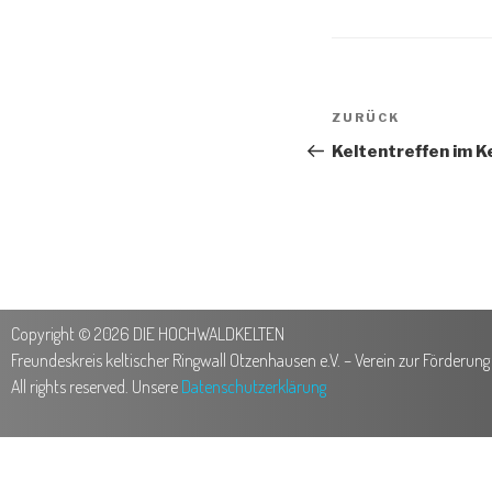
ZURÜCK
Keltentreffen im K
Copyright © 2026 DIE HOCHWALDKELTEN
Freundeskreis keltischer Ringwall Otzenhausen e.V. – Verein zur Förderun
All rights reserved. Unsere
Datenschutzerklärung