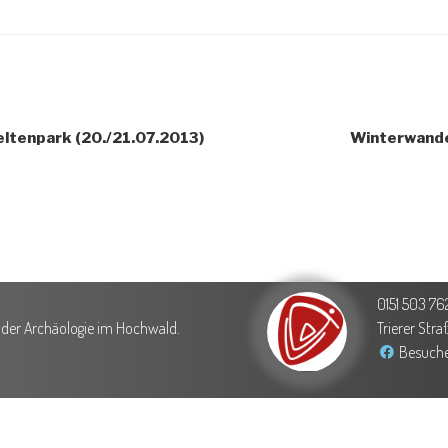
eltenpark (20./21.07.2013)
Winterwande
0151 503 76
g der Archäologie im Hochwald.
Trierer Str
Besuche