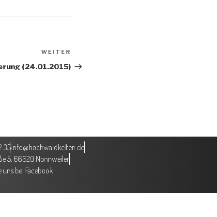
WEITER
rung (24.01.2015)
2 35
info@hochwaldkelten.de
aße 5, 66620 Nonnweiler
 uns bei Facebook