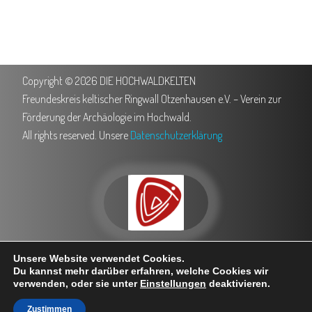
Copyright © 2026 DIE HOCHWALDKELTEN
Freundeskreis keltischer Ringwall Otzenhausen e.V. – Verein zur
Förderung der Archäologie im Hochwald.
All rights reserved. Unsere
Datenschutzerklärung
0151 503 762 35
info@hochwaldkelten.de
Unsere Website verwendet Cookies.
Trierer Straße 5, 66620 Nonnweiler
Besuche uns bei Facebook
Du kannst mehr darüber erfahren, welche Cookies wir
verwenden, oder sie unter
Einstellungen
deaktivieren.
Zustimmen