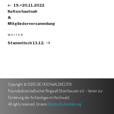
19.+20.11.2022
Kelten hautnah
&
Mitgliederversammlung
WEITER
Stammtisch 13.12.
Copyright © 2026 DIE HOCHWALDKELTEN
Freundeskreis keltischer Ringwall Otzenhausen e.V. – Verein zur
Förderung der Archäologie im Hochwald.
All rights reserved. Unsere
Datenschutzerklärung