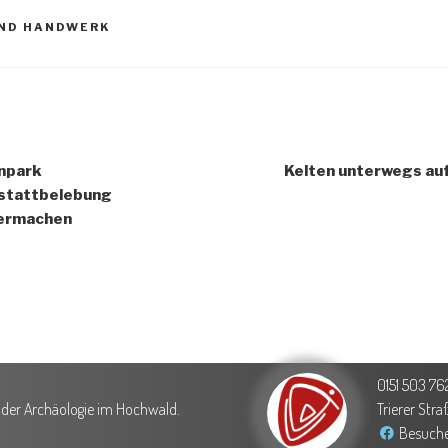
UND HANDWERK
enpark
Kelten unterwegs au
stattbelebung
ermachen
0151 503 76
g der Archäologie im Hochwald.
Trierer Str
Besuche