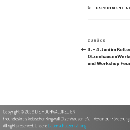
EXPERIMENT 
ZURÜCK
3. + 4. Juni im Kelt
OtzenhausenWerk
und Workshop Feu
Copyright © 2026 DIE HOCHWALDKELTEN
Freundeskreis keltischer Ringwall Otzenhausen e.V. – Verein zur Förderun
All rights reserved. Unsere
Datenschutzerklärung