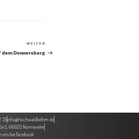
WEITER
f dem Donnersberg
2 35
info@hochwaldkelten.de
aße 5, 66620 Nonnweiler
 uns bei Facebook