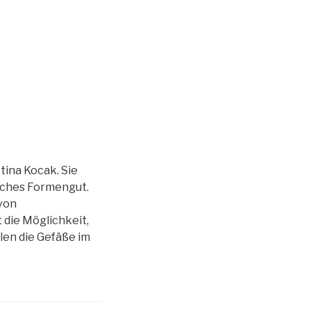
Projekte
Der Verein
tina Kocak. Sie
sches Formengut.
 von
 die Möglichkeit,
len die Gefäße im