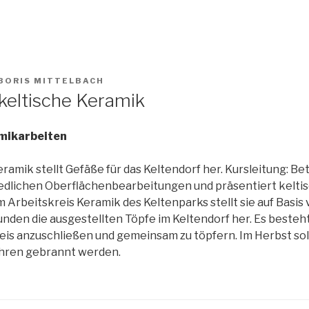
Aktuelles
Termine
Keltenland
Medien
BORIS MITTELBACH
keltische Keramik
amikarbeiten
ramik stellt Gefäße für das Keltendorf her. Kursleitung: Bet
iedlichen Oberflächenbearbeitungen und präsentiert kelti
Arbeitskreis Keramik des Keltenparks stellt sie auf Basis
nden die ausgestellten Töpfe im Keltendorf her. Es besteht
eis anzuschließen und gemeinsam zu töpfern. Im Herbst sol
hren gebrannt werden.